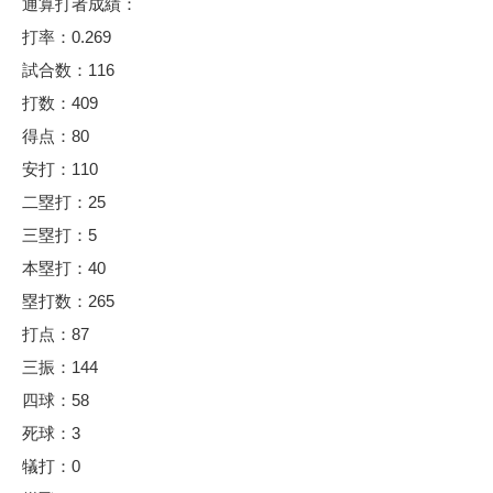
通算打者成績：
打率：0.269
試合数：116
打数：409
得点：80
安打：110
二塁打：25
三塁打：5
本塁打：40
塁打数：265
打点：87
三振：144
四球：58
死球：3
犠打：0