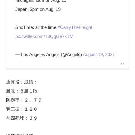
Michigan: 2am on Aug. 19
Japan: 3pm on Aug. 19
ShoTime: all the time
#CarryTheFreight
pic.twitter.com/T3QgGe7kTM
— Los Angeles Angels (@Angels)
August 19, 2021
通算投手成績：
勝敗：８勝１敗
防御率：２．７９
奪三振：１２０
与四死球：３９