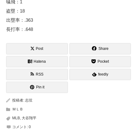
犠飛：1
盗塁：18
出塁率：.363
長打率：.648
Post
Share
Hatena
Pocket
RSS
feedly
Pin it
投稿者:
志弦
ＭＬＢ
MLB
,
大谷翔平
コメント:
0